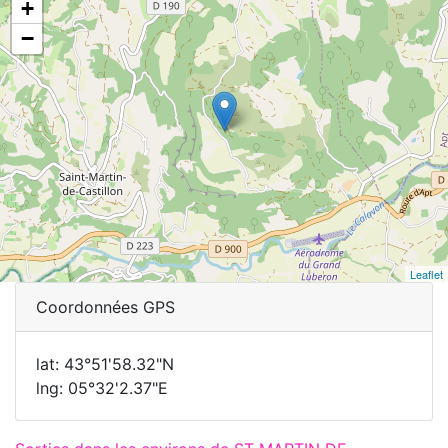
+
−
Leaflet
Coordonnées GPS
lat: 43°51'58.32"N
lng: 05°32'2.37"E