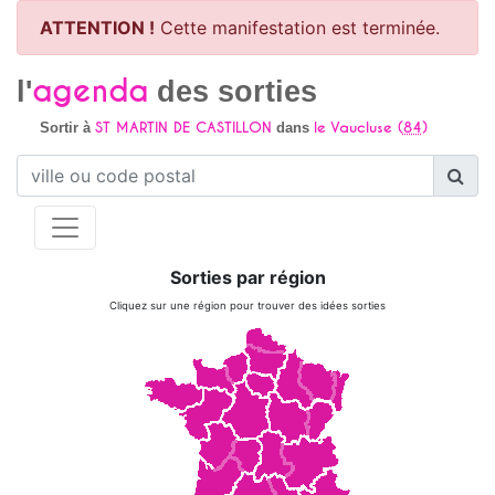
ATTENTION !
Cette manifestation est terminée.
agenda
l'
des sorties
ST MARTIN DE CASTILLON
le Vaucluse (
84
)
Sortir à
dans
Sorties par région
Cliquez sur une région pour trouver des idées sorties