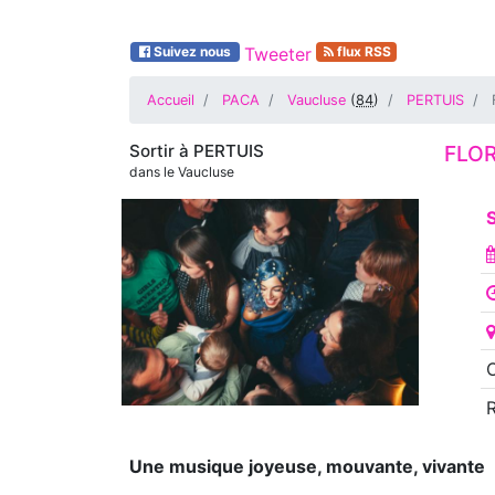
Suivez nous
Tweeter
flux RSS
Accueil
PACA
Vaucluse
(
84
)
PERTUIS
Sortir à
PERTUIS
FLOR
dans le Vaucluse
S
O
Une musique joyeuse, mouvante, vivante