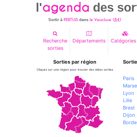
agenda
l'
des sor
PERTUIS
le Vaucluse (
84
)
Sortir à
dans
Recherche
Départements
Catégories
sorties
Sorties par région
Sortie
Cliquez sur une région pour trouver des idées sorties
Paris
Marsei
Lyon
Lille
Brest
Dijon
Borde