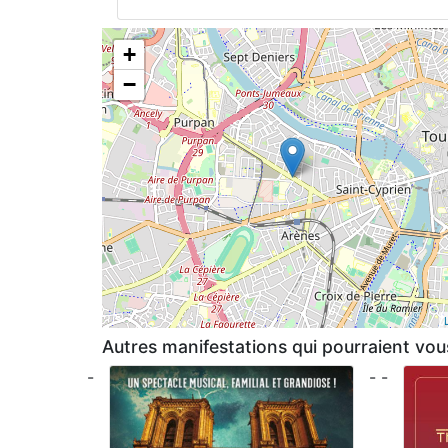
+
−
Autres manifestations qui pourraient vous
-
- -