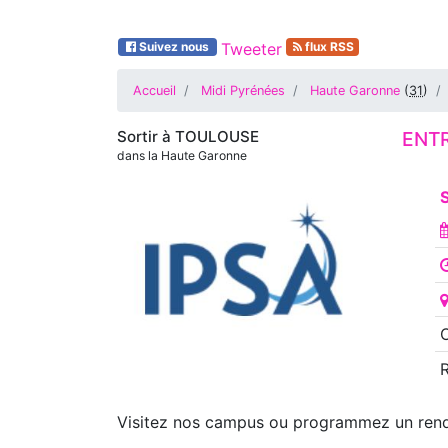
Suivez nous
Tweeter
flux RSS
Accueil
Midi Pyrénées
Haute Garonne
(
31
)
Sortir à
TOULOUSE
ENTR
dans la Haute Garonne
O
Visitez nos campus ou programmez un rende