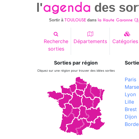
agenda
l'
des sor
TOULOUSE
la Haute Garonne (
3
Sortir à
dans
Recherche
Départements
Catégories
sorties
Sorties par région
Sortie
Cliquez sur une région pour trouver des idées sorties
Paris
Marsei
Lyon
Lille
Brest
Dijon
Borde