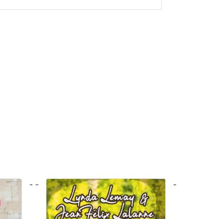
- -
-