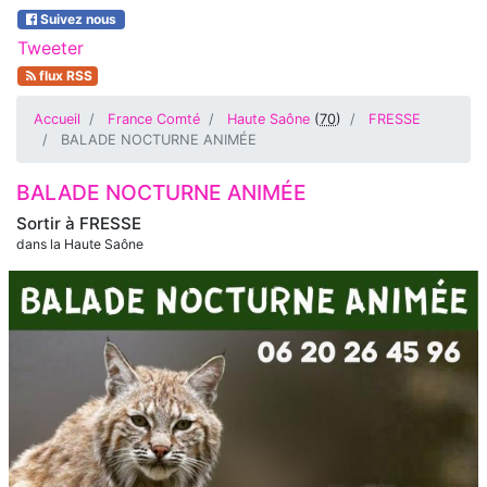
Suivez nous
Tweeter
flux RSS
Accueil
France Comté
Haute Saône
(
70
)
FRESSE
BALADE NOCTURNE ANIMÉE
BALADE NOCTURNE ANIMÉE
Sortir à
FRESSE
dans la Haute Saône