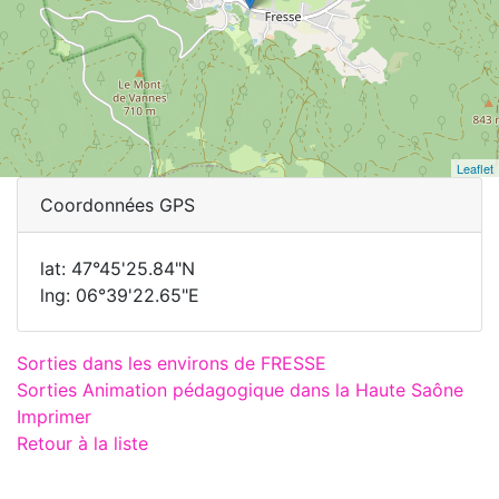
Leaflet
Coordonnées GPS
lat: 47°45'25.84"N
lng: 06°39'22.65"E
Sorties dans les environs de FRESSE
Sorties Animation pédagogique dans la Haute Saône
Imprimer
Retour à la liste