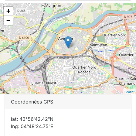
+
−
Leaflet
Coordonnées GPS
lat: 43°56'42.42"N
lng: 04°48'24.75"E