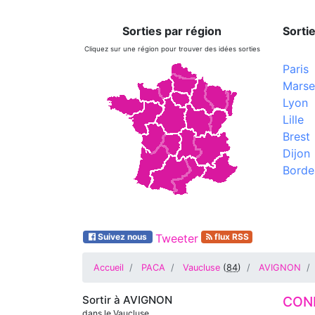
Sorties par région
Sortie
Cliquez sur une région pour trouver des idées sorties
Paris
Marsei
Lyon
Lille
Brest
Dijon
Borde
Suivez nous
Tweeter
flux RSS
Accueil
PACA
Vaucluse
(
84
)
AVIGNON
Sortir à
AVIGNON
CONF
dans le Vaucluse