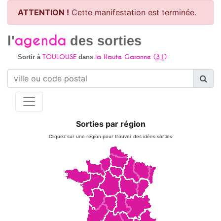
ATTENTION !
Cette manifestation est terminée.
agenda
l'
des sorties
TOULOUSE
la Haute Garonne (
31
)
Sortir à
dans
Sorties par région
Cliquez sur une région pour trouver des idées sorties