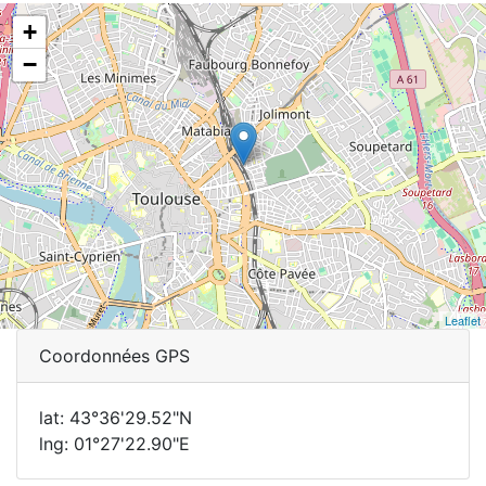
+
−
Leaflet
Coordonnées GPS
lat: 43°36'29.52"N
lng: 01°27'22.90"E