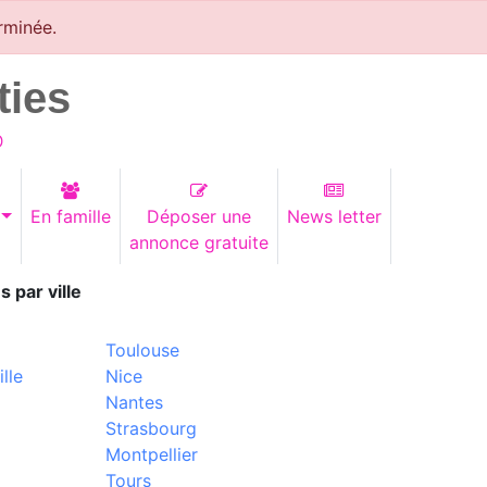
rminée.
ties
)
En famille
Déposer une
News letter
annonce gratuite
s par ville
Toulouse
lle
Nice
Nantes
Strasbourg
Montpellier
Tours