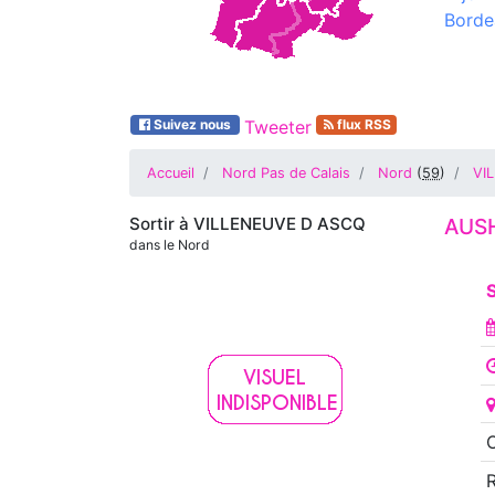
Borde
Suivez nous
Tweeter
flux RSS
Accueil
Nord Pas de Calais
Nord
(
59
)
VI
Sortir à
VILLENEUVE D ASCQ
AUS
dans le Nord
S