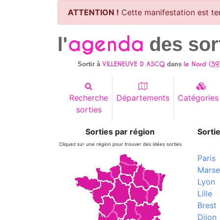
ATTENTION !
Cette manifestation est te
agenda
l'
des sor
VILLENEUVE D ASCQ
le Nord (
59
Sortir à
dans
Recherche
Départements
Catégories
sorties
Sorties par région
Sortie
Cliquez sur une région pour trouver des idées sorties
Paris
Marsei
Lyon
Lille
Brest
Dijon