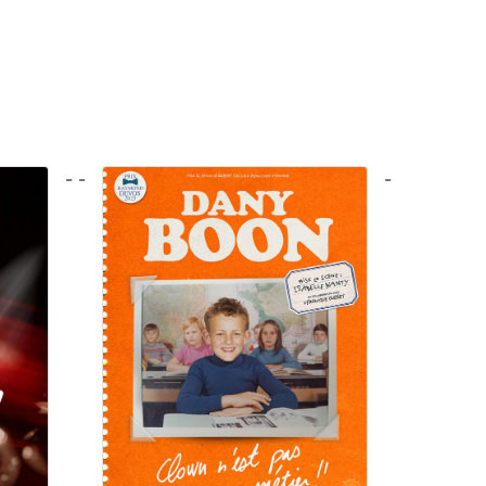
- -
-