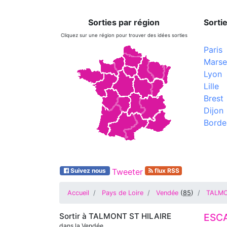
Sorties par région
Sortie
Cliquez sur une région pour trouver des idées sorties
Paris
Marsei
Lyon
Lille
Brest
Dijon
Borde
Suivez nous
Tweeter
flux RSS
Accueil
Pays de Loire
Vendée
(
85
)
TALMO
Sortir à
TALMONT ST HILAIRE
ESCA
dans la Vendée