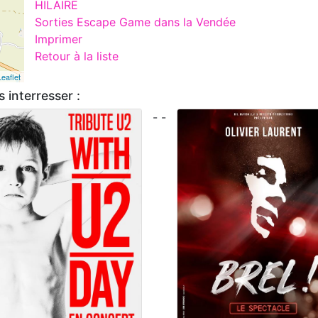
HILAIRE
Sorties Escape Game dans la Vendée
Imprimer
Retour à la liste
Leaflet
 interresser :
- -