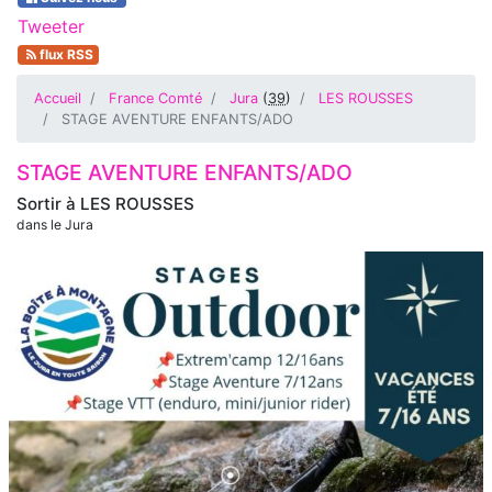
Tweeter
flux RSS
Accueil
France Comté
Jura
(
39
)
LES ROUSSES
STAGE AVENTURE ENFANTS/ADO
STAGE AVENTURE ENFANTS/ADO
Sortir à
LES ROUSSES
dans le Jura