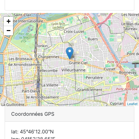
+
−
Leaflet
Coordonnées GPS
lat: 45°46'12.00"N
lng: 04°52'38.65"E