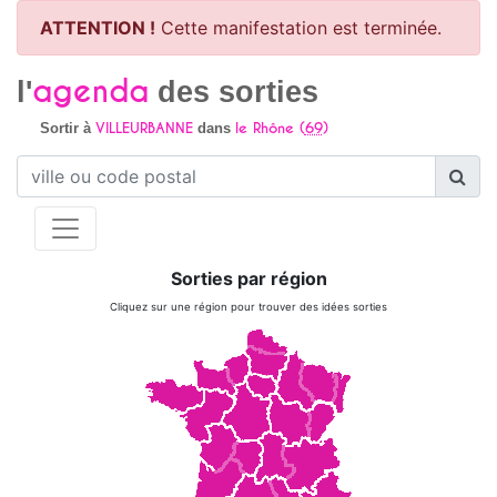
ATTENTION !
Cette manifestation est terminée.
agenda
l'
des sorties
VILLEURBANNE
le Rhône (
69
)
Sortir à
dans
Sorties par région
Cliquez sur une région pour trouver des idées sorties