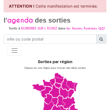
ATTENTION !
Cette manifestation est terminée.
agenda
l'
des sorties
BORDERES SUR L ECHEZ
les Hautes Pyrénées (
65
)
Sortir à
dans
Sorties par région
Cliquez sur une région pour trouver des idées sorties