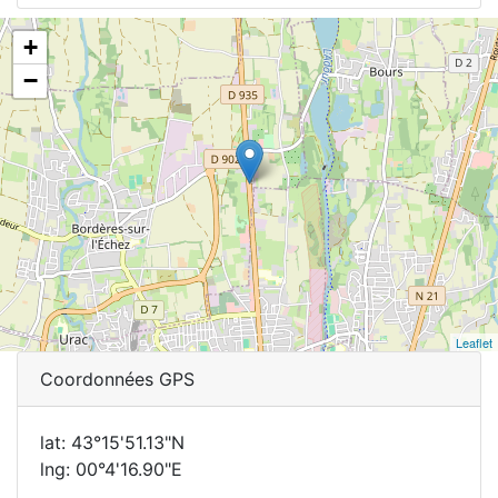
+
−
Leaflet
Coordonnées GPS
lat: 43°15'51.13"N
lng: 00°4'16.90"E