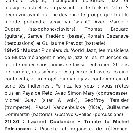
Marcello Duprat, mélangeant sonorités jazz et
musiques actuelles en passant par le funk et l'afro. À
découvrir avant qu'il ne devienne le groupe que tout le
monde prétendra avoir vu "avant". Avec Marcello
Duprat (saxophone/claviers), Thomas Brouard
(guitare), Samuel Frédéric (basse), Romain Cazanave
(percussions) et Guillaume Prevost (batterie).
19h45 : Mukta
: Pionniers du World Jazz, les musiciens
de Mukta mélangent l'Inde, le jazz et les influences du
monde entier sans jamais se laisser enfermer. 26 ans
de carrière, des scènes prestigieuses à travers les cinq
continents, et un projet qui marie jazz contemporain et
sonorités indiennes... Fermez les yeux : vous n'êtes
plus en Pays de Retz. Avec Simon Mary (contrebasse),
Michel Guay (sitar & voix), Geoffroy Tamisier
(trompette), Pascal Vandenbulcke (flûte), Guillaume
Dommartin (batterie), Gustavo Ovalles (percussions).
21h30 : Laurent Coulondre - Tribute to Michel
Petrucciani
: Pianiste et organiste de référence,