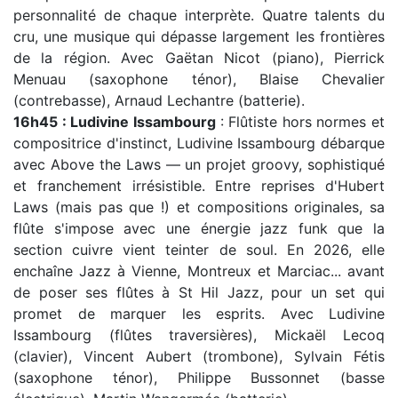
personnalité de chaque interprète. Quatre talents du
cru, une musique qui dépasse largement les frontières
de la région. Avec Gaëtan Nicot (piano), Pierrick
Menuau (saxophone ténor), Blaise Chevalier
(contrebasse), Arnaud Lechantre (batterie).
16h45 : Ludivine Issambourg
: Flûtiste hors normes et
compositrice d'instinct, Ludivine Issambourg débarque
avec Above the Laws — un projet groovy, sophistiqué
et franchement irrésistible. Entre reprises d'Hubert
Laws (mais pas que !) et compositions originales, sa
flûte s'impose avec une énergie jazz funk que la
section cuivre vient teinter de soul. En 2026, elle
enchaîne Jazz à Vienne, Montreux et Marciac... avant
de poser ses flûtes à St Hil Jazz, pour un set qui
promet de marquer les esprits. Avec Ludivine
Issambourg (flûtes traversières), Mickaël Lecoq
(clavier), Vincent Aubert (trombone), Sylvain Fétis
(saxophone ténor), Philippe Bussonnet (basse