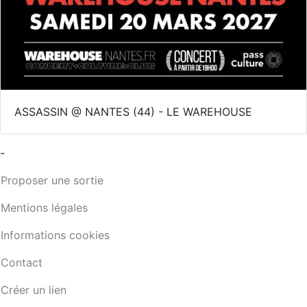
ASSASSIN @ NANTES (44) - LE WAREHOUSE
-
Proposer une sortie
Mentions légales
Informations cookies
Contact
Créer un lien