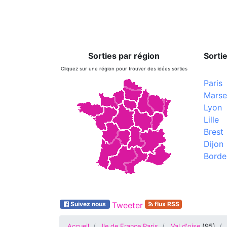
Sorties par région
Sortie
Cliquez sur une région pour trouver des idées sorties
Paris
Marsei
Lyon
Lille
Brest
Dijon
Borde
Suivez nous
Tweeter
flux RSS
Accueil
Ile de France Paris
Val d'oise
(
95
)