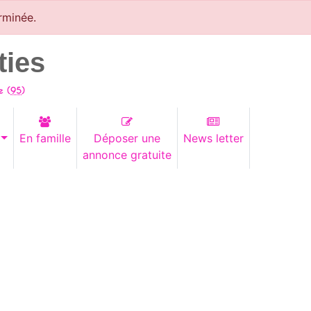
rminée.
ties
e (
95
)
En famille
Déposer une
News letter
annonce gratuite