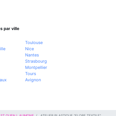
s par ville
Toulouse
lle
Nice
Nantes
Strasbourg
Montpellier
Tours
aux
Avignon
ST OUEN L AUMONE
ATELIER PLASTIQUE "FLORE TEXTILE"