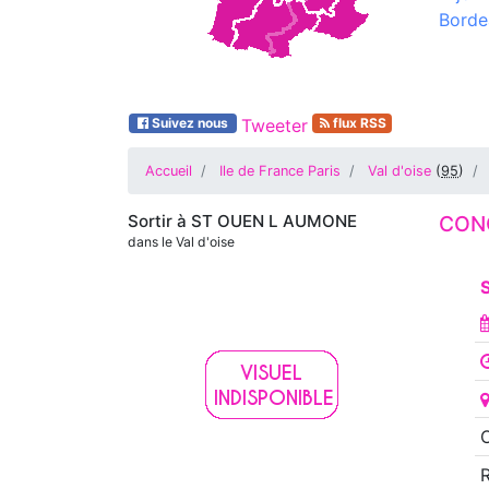
Borde
Suivez nous
Tweeter
flux RSS
Accueil
Ile de France Paris
Val d'oise
(
95
)
Sortir à
ST OUEN L AUMONE
CONC
dans le Val d'oise
S