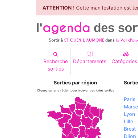
ATTENTION !
Cette manifestation est te
agenda
l'
des sor
ST OUEN L AUMONE
le Val d'ois
Sortir à
dans
Recherche
Départements
Catégories
sorties
Sorties par région
Sortie
Cliquez sur une région pour trouver des idées sorties
Paris
Marsei
Lyon
Lille
Brest
Dijon