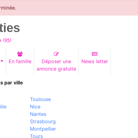
rminée.
ties
e (
95
)
En famille
Déposer une
News letter
annonce gratuite
s par ville
Toulouse
lle
Nice
Nantes
Strasbourg
Montpellier
Tours