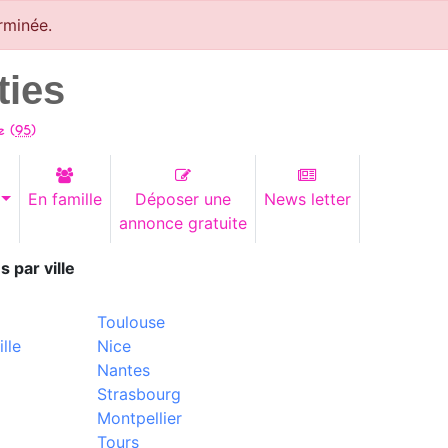
rminée.
ties
e (
95
)
En famille
Déposer une
News letter
annonce gratuite
s par ville
Toulouse
lle
Nice
Nantes
Strasbourg
Montpellier
Tours