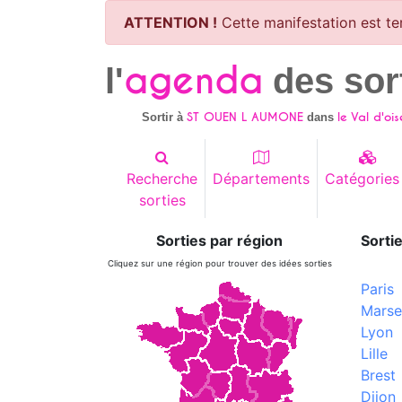
ATTENTION !
Cette manifestation est te
agenda
l'
des sor
ST OUEN L AUMONE
le Val d'ois
Sortir à
dans
Recherche
Départements
Catégories
sorties
Sorties par région
Sortie
Cliquez sur une région pour trouver des idées sorties
Paris
Marsei
Lyon
Lille
Brest
Dijon