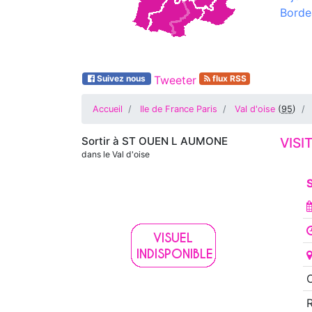
Borde
Suivez nous
Tweeter
flux RSS
Accueil
Ile de France Paris
Val d'oise
(
95
)
Sortir à
ST OUEN L AUMONE
VISI
dans le Val d'oise
S