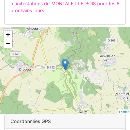
manifestations de MONTALET LE BOIS pour les 8
prochains jours
+
−
Leaflet
Coordonnées GPS