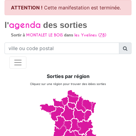
ATTENTION !
Cette manifestation est terminée.
agenda
l'
des sorties
MONTALET LE BOIS
les Yvelines (
78
)
Sortir à
dans
Sorties par région
Cliquez sur une région pour trouver des idées sorties