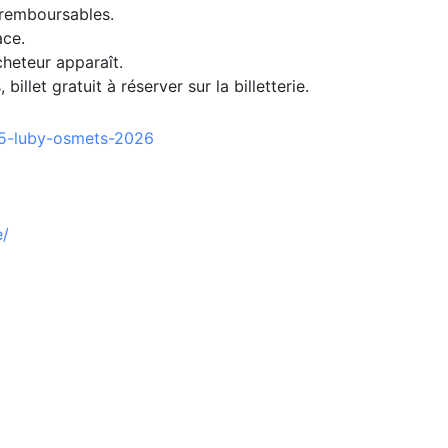
n remboursables.
ace.
cheteur apparaît.
llet gratuit à réserver sur la billetterie.
-5-luby-osmets-2026
e/