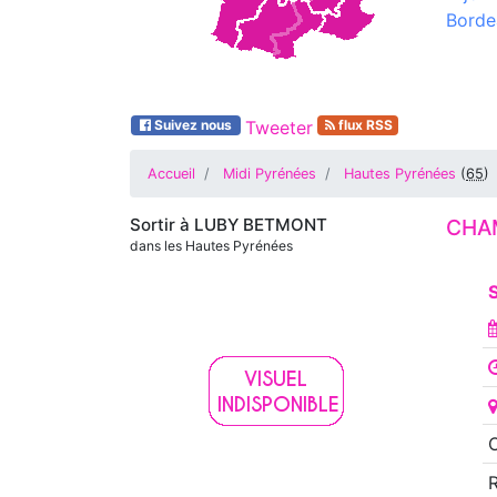
Borde
Suivez nous
Tweeter
flux RSS
Accueil
Midi Pyrénées
Hautes Pyrénées
(
65
)
Sortir à
LUBY BETMONT
CHAM
dans les Hautes Pyrénées
O