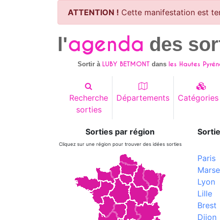
ATTENTION !
Cette manifestation est te
agenda
l'
des sor
LUBY BETMONT
les Hautes Pyrén
Sortir à
dans
Recherche
Départements
Catégories
sorties
Sorties par région
Sortie
Cliquez sur une région pour trouver des idées sorties
Paris
Marsei
Lyon
Lille
Brest
Dijon