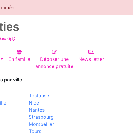
rminée.
ties
ées (
65
)
En famille
Déposer une
News letter
annonce gratuite
s par ville
Toulouse
lle
Nice
Nantes
Strasbourg
Montpellier
Tours