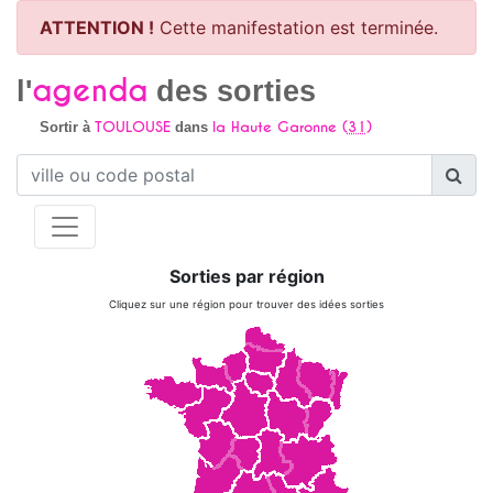
ATTENTION !
Cette manifestation est terminée.
agenda
l'
des sorties
TOULOUSE
la Haute Garonne (
31
)
Sortir à
dans
Sorties par région
Cliquez sur une région pour trouver des idées sorties