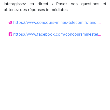
Interagissez en direct : Posez vos questions et
obtenez des réponses immédiates.
https://www.concours-mines-telecom.fr/landing/participez-au-live-discord-du-concours-mines-telecom/?doing_wp_cron=1779181130.4860529899597167968750
https://www.facebook.com/concoursminestelecom/