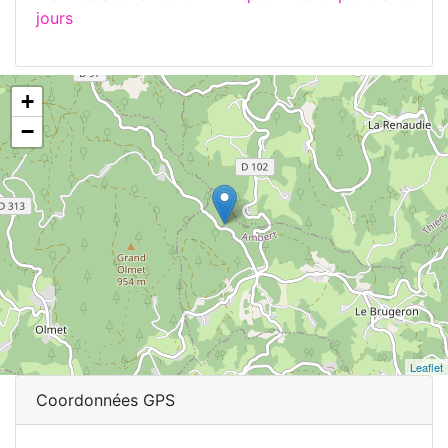
jours
+
−
Leaflet
Coordonnées GPS