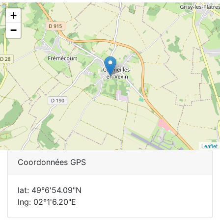
+
−
Leaflet
Coordonnées GPS
lat: 49°6'54.09"N
lng: 02°1'6.20"E