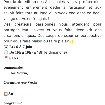
Pour la 4e édition des Artisanales, venez profiter d'un
évènement entièrement dédié à l’artisanat et aux
savoir-faire tout au long d'un week-end dans ce beau
village du Vexin français !
Des créateurs passionnés vous attendent pour
partager leur univers et vous faire découvrir des
créations uniques. Des coups de cœur en perspective
pour vous faire plaisir ou faire plaisir.✨
📅 𝐋𝐞𝐬 𝟔 & 𝟕 𝐣𝐮𝐢𝐧
🕙 𝐃𝐞 𝟏𝟎𝐡 𝐚̀ 𝟏𝟗𝐡 (& 18h le dimanche)
📍 𝐒𝐚𝐥𝐥𝐞𝐬
𝐜𝐨𝐦𝐦𝐮𝐧𝐚𝐥𝐞𝐬
— 𝐂𝐥𝐨𝐬 𝐕𝐨𝐢𝐫𝐢𝐧,
𝐂𝐨𝐫𝐦𝐞𝐢𝐥𝐥𝐞𝐬-𝐞𝐧-𝐕𝐞𝐱𝐢𝐧
📋𝐀𝐮
𝐩𝐫𝐨𝐠𝐫𝐚𝐦𝐦𝐞