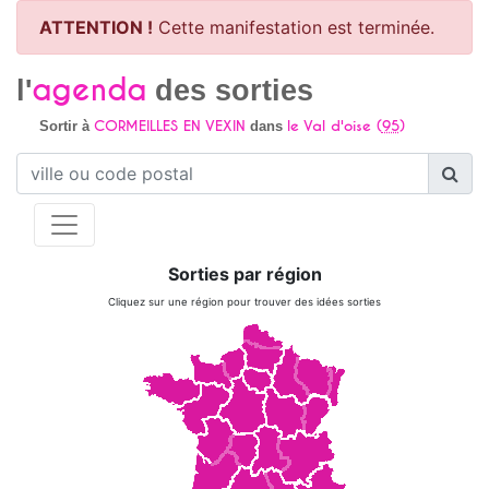
ATTENTION !
Cette manifestation est terminée.
agenda
l'
des sorties
CORMEILLES EN VEXIN
le Val d'oise (
95
)
Sortir à
dans
Sorties par région
Cliquez sur une région pour trouver des idées sorties