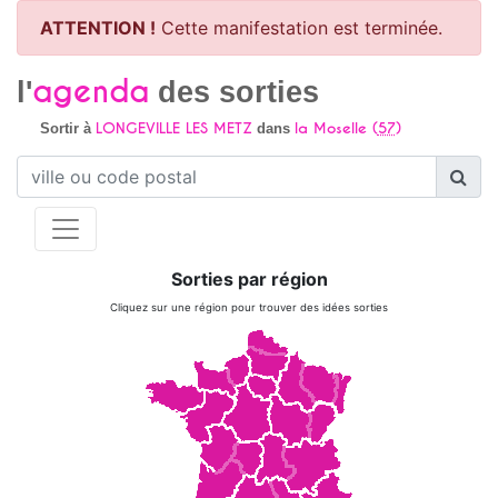
ATTENTION !
Cette manifestation est terminée.
agenda
l'
des sorties
LONGEVILLE LES METZ
la Moselle (
57
)
Sortir à
dans
Sorties par région
Cliquez sur une région pour trouver des idées sorties