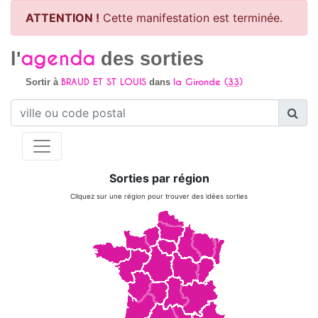
ATTENTION !
Cette manifestation est terminée.
agenda
l'
des sorties
BRAUD ET ST LOUIS
la Gironde (
33
)
Sortir à
dans
Sorties par région
Cliquez sur une région pour trouver des idées sorties