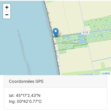
+
−
Leaflet
Coordonnées GPS
lat: 45°17'2.43"N
lng: 00°42'0.77"O