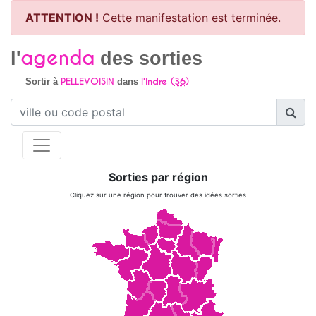
ATTENTION !
Cette manifestation est terminée.
agenda
l'
des sorties
PELLEVOISIN
l'Indre (
36
)
Sortir à
dans
Sorties par région
Cliquez sur une région pour trouver des idées sorties