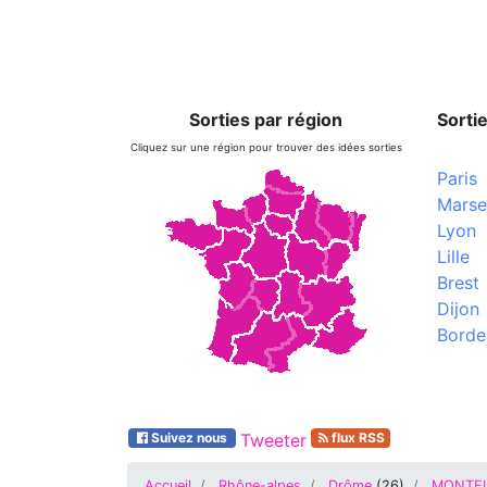
Sorties par région
Sortie
Cliquez sur une région pour trouver des idées sorties
Paris
Marsei
Lyon
Lille
Brest
Dijon
Borde
Suivez nous
Tweeter
flux RSS
Accueil
Rhône-alpes
Drôme
(
26
)
MONTEL