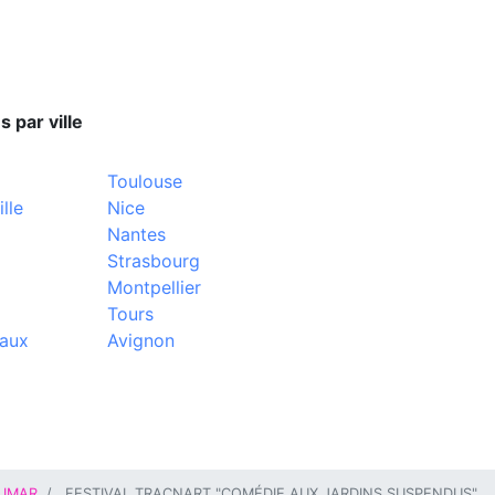
s par ville
Toulouse
lle
Nice
Nantes
Strasbourg
Montpellier
Tours
aux
Avignon
IMAR
FESTIVAL TRACNART "COMÉDIE AUX JARDINS SUSPENDUS"