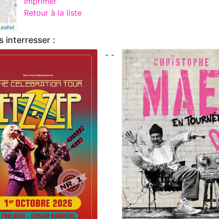
Imprimer
Retour à la liste
Leaflet
 interresser :
- -