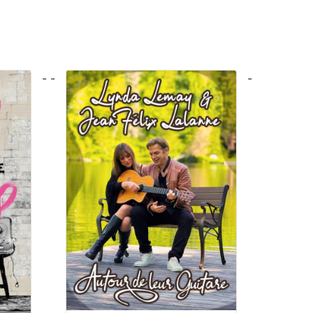
- -
-