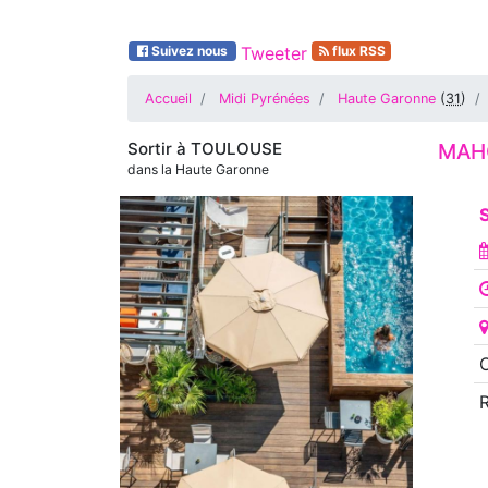
Suivez nous
Tweeter
flux RSS
Accueil
Midi Pyrénées
Haute Garonne
(
31
)
Sortir à
TOULOUSE
MAH
dans la Haute Garonne
S
O