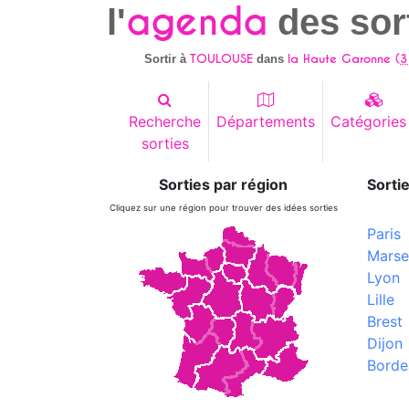
agenda
l'
des sor
TOULOUSE
la Haute Garonne (
3
Sortir à
dans
Recherche
Départements
Catégories
sorties
Sorties par région
Sortie
Cliquez sur une région pour trouver des idées sorties
Paris
Marsei
Lyon
Lille
Brest
Dijon
Borde