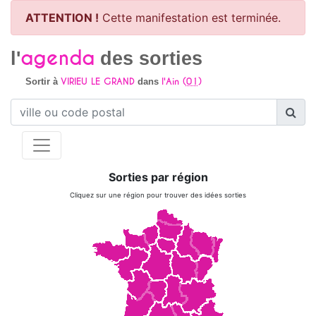
ATTENTION !
Cette manifestation est terminée.
agenda
l'
des sorties
VIRIEU LE GRAND
l'Ain (
01
)
Sortir à
dans
Sorties par région
Cliquez sur une région pour trouver des idées sorties