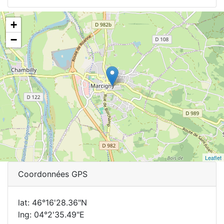
+
−
Leaflet
Coordonnées GPS
lat: 46°16'28.36"N
lng: 04°2'35.49"E