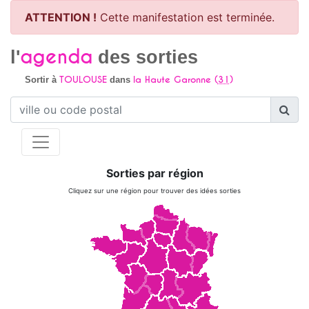
ATTENTION !
Cette manifestation est terminée.
agenda
l'
des sorties
TOULOUSE
la Haute Garonne (
31
)
Sortir à
dans
Sorties par région
Cliquez sur une région pour trouver des idées sorties