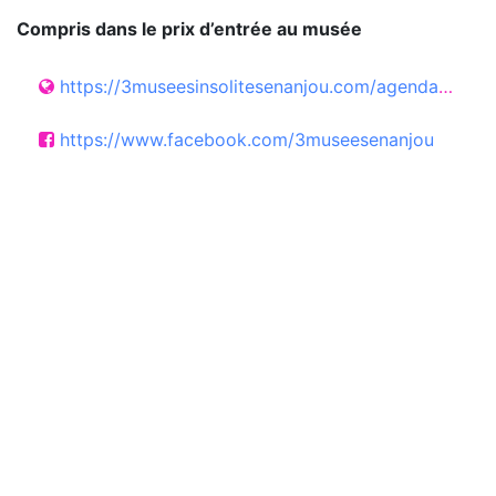
Compris dans le prix d’entrée au musée
https://3museesinsolitesenanjou.com/agenda-jules-desbois/restauration-ouverte-au-public-rencontre-avec-marie-gouret-4/
https://www.facebook.com/3museesenanjou