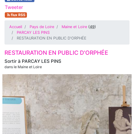
Tweeter
flux RSS
Accueil
Pays de Loire
Maine et Loire
(
49
)
PARCAY LES PINS
RESTAURATION EN PUBLIC D'ORPHÉE
RESTAURATION EN PUBLIC D'ORPHÉE
Sortir à
PARCAY LES PINS
dans le Maine et Loire