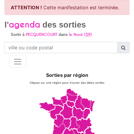
ATTENTION !
Cette manifestation est terminée.
agenda
l'
des sorties
PECQUENCOURT
le Nord (
59
)
Sortir à
dans
Sorties par région
Cliquez sur une région pour trouver des idées sorties