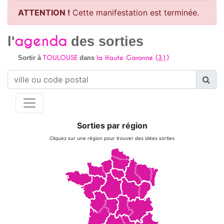
ATTENTION !
Cette manifestation est terminée.
agenda
l'
des sorties
TOULOUSE
la Haute Garonne (
31
)
Sortir à
dans
Sorties par région
Cliquez sur une région pour trouver des idées sorties