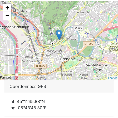
+
−
Leaflet
Coordonnées GPS
lat: 45°11'45.88"N
lng: 05°43'48.30"E