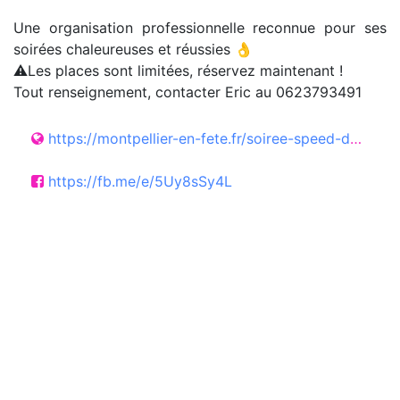
Une organisation professionnelle reconnue pour ses
soirées chaleureuses et réussies 👌
⚠️Les places sont limitées, réservez maintenant !
Tout renseignement, contacter Eric au 0623793491
https://montpellier-en-fete.fr/soiree-speed-dating-celibataires-45-65-ans-samedi-13-juin-2026-montpellier/
https://fb.me/e/5Uy8sSy4L