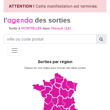
ATTENTION !
Cette manifestation est terminée.
agenda
l'
des sorties
MONTPELLIER
l'Hérault (
34
)
Sortir à
dans
Sorties par région
Cliquez sur une région pour trouver des idées sorties