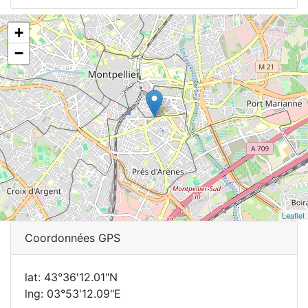
+
−
Leaflet
Coordonnées GPS
lat: 43°36'12.01"N
lng: 03°53'12.09"E