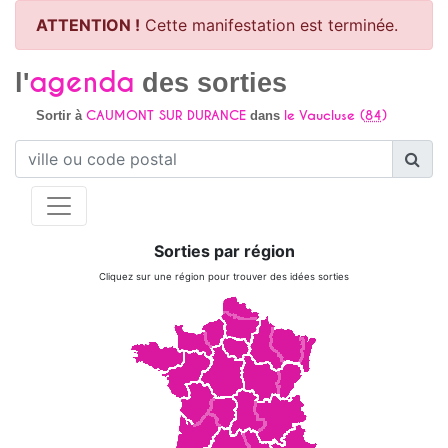
ATTENTION !
Cette manifestation est terminée.
agenda
l'
des sorties
CAUMONT SUR DURANCE
le Vaucluse (
84
)
Sortir à
dans
Sorties par région
Cliquez sur une région pour trouver des idées sorties