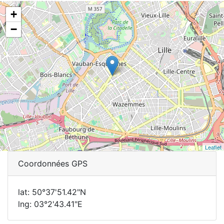
+
−
Leaflet
Coordonnées GPS
lat: 50°37'51.42"N
lng: 03°2'43.41"E