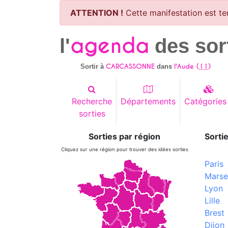
ATTENTION !
Cette manifestation est te
agenda
l'
des sor
CARCASSONNE
l'Aude (
11
)
Sortir à
dans
Recherche
Départements
Catégories
sorties
Sorties par région
Sortie
Cliquez sur une région pour trouver des idées sorties
Paris
Marsei
Lyon
Lille
Brest
Dijon