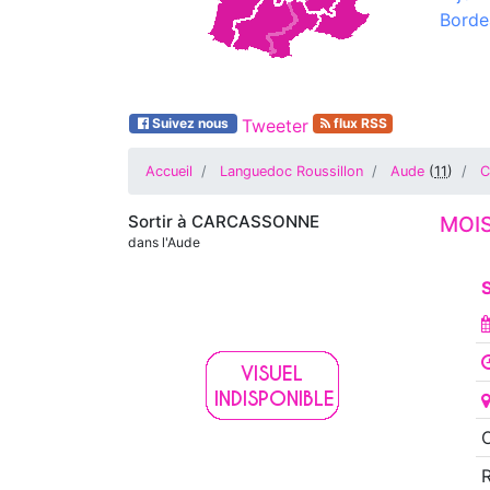
Borde
Suivez nous
Tweeter
flux RSS
Accueil
Languedoc Roussillon
Aude
(
11
)
C
Sortir à
CARCASSONNE
MOIS
dans l'Aude
S
O