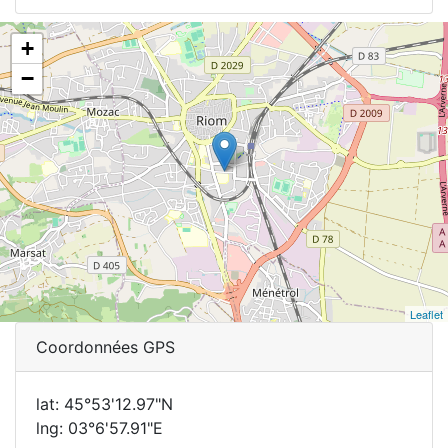
+
−
Leaflet
Coordonnées GPS
lat: 45°53'12.97"N
lng: 03°6'57.91"E