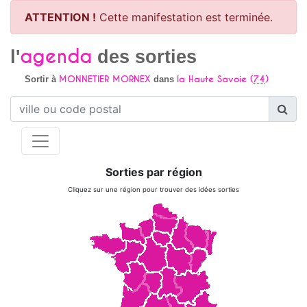
ATTENTION !
Cette manifestation est terminée.
agenda
l'
des sorties
MONNETIER MORNEX
la Haute Savoie (
74
)
Sortir à
dans
Sorties par région
Cliquez sur une région pour trouver des idées sorties