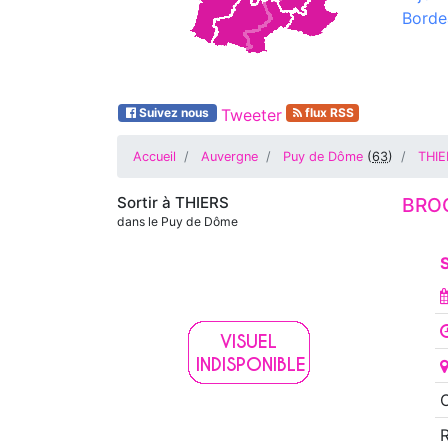
Borde
Suivez nous
Tweeter
flux RSS
Accueil
Auvergne
Puy de Dôme
(
63
)
THIE
Sortir à
THIERS
BRO
dans le Puy de Dôme
O