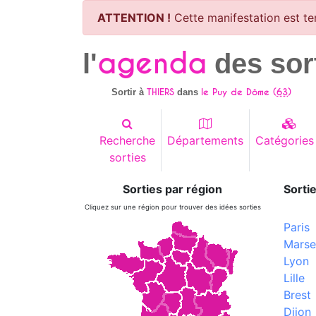
ATTENTION !
Cette manifestation est te
agenda
l'
des sor
THIERS
le Puy de Dôme (
63
)
Sortir à
dans
Recherche
Départements
Catégories
sorties
Sorties par région
Sortie
Cliquez sur une région pour trouver des idées sorties
Paris
Marsei
Lyon
Lille
Brest
Dijon