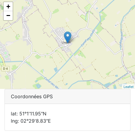
+
−
Leaflet
Coordonnées GPS
lat: 51°1'11.95"N
lng: 02°29'8.83"E