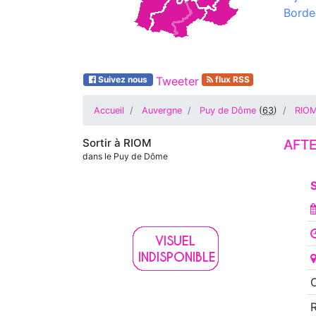
Borde
Suivez nous
Tweeter
flux RSS
Accueil
Auvergne
Puy de Dôme
(
63
)
RIO
Sortir à
RIOM
AFTE
dans le Puy de Dôme
S
O