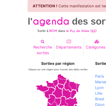
ATTENTION !
Cette manifestation est te
agenda
l'
des sor
RIOM
le Puy de Dôme (
63
)
Sortir à
dans
Recherche
Départements
Catégories
sorties
Sorties par région
Sortie
Cliquez sur une région pour trouver des idées sorties
Paris
Marsei
Lyon
Lille
Brest
Dijon