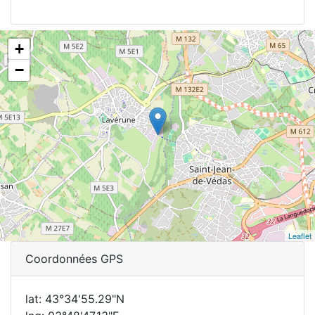
+
−
Leaflet
Coordonnées GPS
lat: 43°34'55.29"N