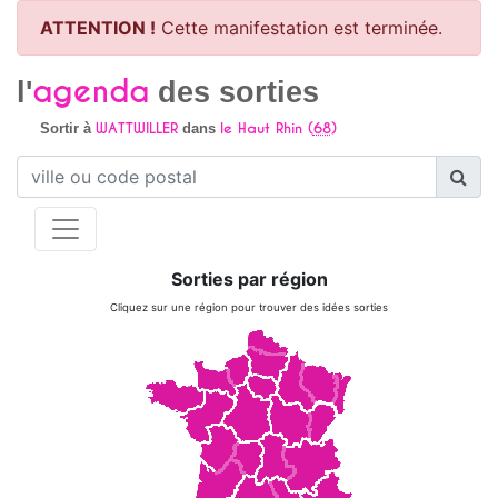
ATTENTION !
Cette manifestation est terminée.
agenda
l'
des sorties
WATTWILLER
le Haut Rhin (
68
)
Sortir à
dans
Sorties par région
Cliquez sur une région pour trouver des idées sorties