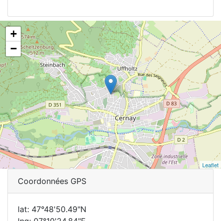
+
−
Leaflet
Coordonnées GPS
lat: 47°48'50.49"N
lng: 07°10'24.84"E