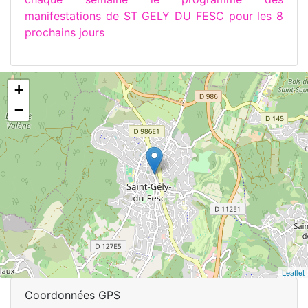
manifestations de ST GELY DU FESC pour les 8
prochains jours
+
−
Leaflet
Coordonnées GPS