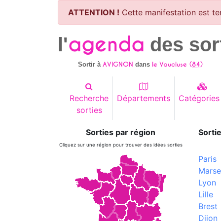
ATTENTION !
Cette manifestation est te
agenda
l'
des sor
AVIGNON
le Vaucluse (
84
)
Sortir à
dans
Recherche
Départements
Catégories
sorties
Sorties par région
Sortie
Cliquez sur une région pour trouver des idées sorties
Paris
Marsei
Lyon
Lille
Brest
Dijon