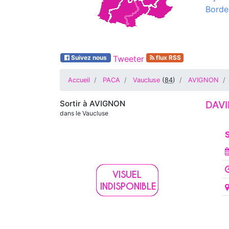
Borde
Suivez nous
Tweeter
flux RSS
Accueil
PACA
Vaucluse
(
84
)
AVIGNON
Sortir à
AVIGNON
DAVI
dans le Vaucluse