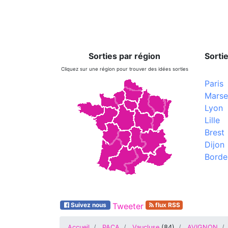
Sorties par région
Sortie
Cliquez sur une région pour trouver des idées sorties
Paris
Marsei
Lyon
Lille
Brest
Dijon
Borde
Suivez nous
Tweeter
flux RSS
Accueil
PACA
Vaucluse
(
84
)
AVIGNON