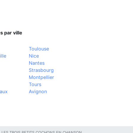
s par ville
Toulouse
lle
Nice
Nantes
Strasbourg
Montpellier
Tours
aux
Avignon
LES TROIS PETITS COCHONS EN CHANSON