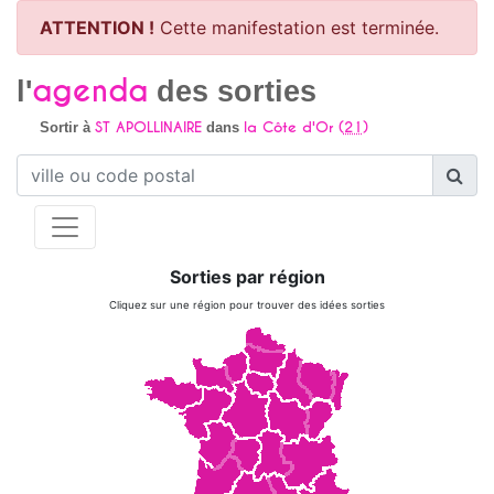
ATTENTION !
Cette manifestation est terminée.
agenda
l'
des sorties
ST APOLLINAIRE
la Côte d'Or (
21
)
Sortir à
dans
Sorties par région
Cliquez sur une région pour trouver des idées sorties