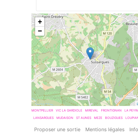
+
−
MONTPELLIER
VIC LA GARDIOLE
MIREVAL
FRONTIGNAN
LA PEYR
LANSARGUES
MUDAISON
ST AUNES
MEZE
BOUZIGUES
LOUPIA
Proposer une sortie
Mentions légales
Inf