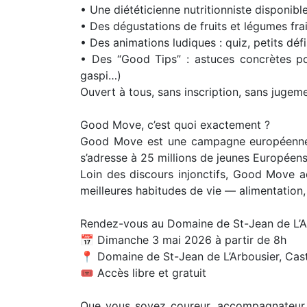
• Une diététicienne nutritionniste disponibl
• Des dégustations de fruits et légumes frai
• Des animations ludiques : quiz, petits déf
• Des “Good Tips” : astuces concrètes pou
gaspi…)
Ouvert à tous, sans inscription, sans jugeme
Good Move, c’est quoi exactement ?
Good Move est une campagne européenne co
s’adresse à 25 millions de jeunes Européens
Loin des discours injonctifs, Good Move a
meilleures habitudes de vie — alimentation,
Rendez-vous au Domaine de St-Jean de L’Ar
📅 Dimanche 3 mai 2026 à partir de 8h
📍 Domaine de St-Jean de L’Arbousier, Cast
🎟️ Accès libre et gratuit
Que vous soyez coureur, accompagnateur 