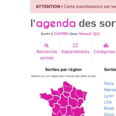
ATTENTION !
Cette manifestation est te
agenda
l'
des sor
CASTRIES
l'Hérault (
34
)
Sortir à
dans
Recherche
Départements
Catégories
sorties
Sorties par région
Sortie
Cliquez sur une région pour trouver des idées sorties
Paris
Marsei
Lyon
Lille
Brest
Dijon