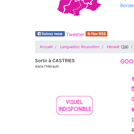
Borde
Suivez nous
Tweeter
flux RSS
Accueil
Languedoc Roussillon
Hérault
(
34
)
Sortir à
CASTRIES
GOO
dans l'Hérault
S