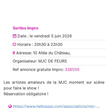
Sorties Impro
Date : le
vendredi 5 juin 2026
Horaire : 20h30 à 22h30
Adresse: 10 Allée du Château,
Organisateur: MJC DE FEURS
Ref annonce
gratuite Impro
:
338559
Les artistes amateurs de la MJC montent sur scène
pour faire le show !
Réservation obligatoire !
https://www.helloasso.com/associations/mjc-de-feurs/evenements/match-d-impro-theatrale?_gl=1%2a1jxd1k7%2a_gcl_au%2aMTE3NDg1NDU0OC4xNzc2NjcxMjIz